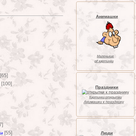
Анимашки
Маленькие
gif картинки
[65]
[100]
Праздники
Картинки,открытки
Анимашки к празднику
7]
[55]
Люди
ии