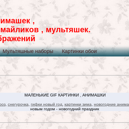
имашек ,
смайликов , мультяшек.
ображений
Мультяшные наборы
Картинки обои
МАЛЕНЬКИЕ GIF КАРТИНКИ , АНИМАШКИ
роз
,
снегурочка
,
гифки новый год
,
картинки зима
,
новогодние аним
новым годом - новогодний праздник