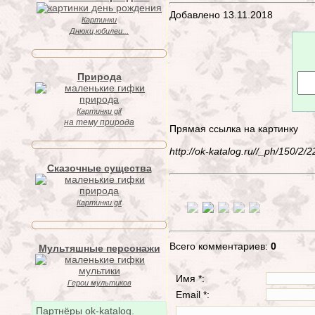
Добавлено 13.11.2018
Картинки
Днюхи,юбилеи...
Природа
Картинки gif
на тему природа
Прямая ссылка на картинку
http://ok-katalog.ru//_ph/150/
Сказочные существа
Картинки gif
Всего комментариев:
0
Мультяшные персонажи
Имя *:
Герои мультиков
Email *:
Партнёры ok-katalog.