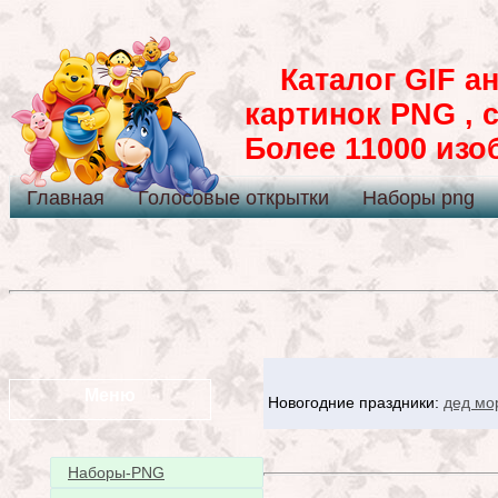
Каталог GIF ан
картинок PNG , 
Более 11000 из
Главная
Голосовые открытки
Наборы png
Меню
Новогодние праздники:
дед мо
Наборы-PNG