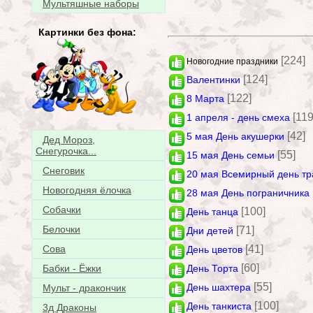
Мультяшные наборы
Картинки без фона:
[224]
Новогодние праздники
[124]
Валентинки
[122]
8 Марта
[119
1 апреля - день смеха
[42]
5 мая День акушерки
Дед Мороз,
Снегурочка...
[55]
15 мая День семьи
Снеговик
20 мая Всемирный день тр
Новогодняя ёлочка
28 мая День пограничника
Собачки
[100]
День танца
Белочки
[71]
Дни детей
[41]
Сова
День цветов
[60]
День Торта
Бабки - Ёжки
[55]
День шахтера
Мульт - дракончик
[100]
День танкиста
3д Драконы