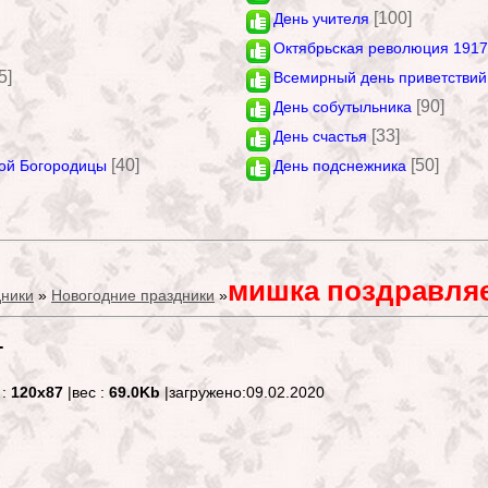
[100]
День учителя
Октябрьская революция 1917
5]
Всемирный день приветствий
[90]
День собутыльника
[33]
День счастья
[40]
[50]
ой Богородицы
День подснежника
мишка поздравля
ники
»
Новогодние праздники
»
т
 :
120x87
|вес :
69.0Kb
|загружено:09.02.2020