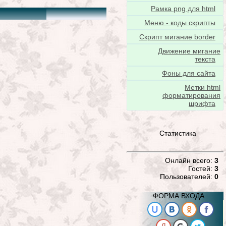
Рамка png для html
Меню - коды скрипты
Скрипт мигание border
Движение мигание
текста
Фоны для сайта
Метки html
форматирования
шрифта
Статистика
Онлайн всего:
3
Гостей:
3
Пользователей:
0
ФОРМА ВХОДА