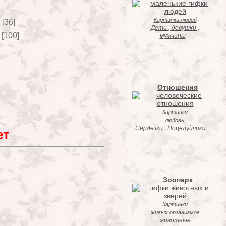
Картинки людей
[36]
Дети , девушки ,
[100]
мужчины
Отношения
Картинки
любовь,
Cердечки , Поцелуйчики...
ет
Зоопарк
Картинки
живых организмов
животные