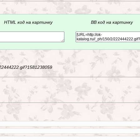
HTML код на картинку
BB код на картинку
2/222444222.gif?1581238059