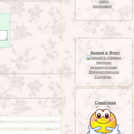
звери
насекомые
Армия и Флот
Картинки
на военную тему
Военная техника
,Солдаты
Смайлики