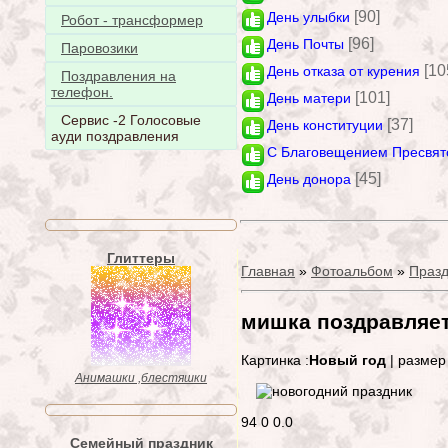
[90]
День улыбки
Робот - трансформер
[96]
День Почты
Паровозики
[10
День отказа от курения
Поздравления на
телефон.
[101]
День матери
Сервис -2 Голосовые
[37]
День конституции
ауди поздравления
С Благовещением Пресвят
[45]
День донора
Глиттеры
Главная
»
Фотоальбом
»
Празд
мишка поздравляе
Картинка :
Новый год
| размер
Анимашки ,блестяшки
94
0
0.0
Семейный праздник