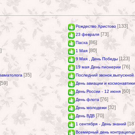
[133]
Рождество Христово
[73]
23 февраля
[86]
Пасха
]
[80]
1 Мая
[123]
9 Мая , День Победы
[76]
19 мая День пионерии
[35]
авматолога
Последний звонок,выпускной
[59]
День авиации и космонавтики
[60]
День России - 12 июня
[76]
День флота
[32]
День молодежи
[70]
День ВДВ
[18
1 сентября - День знаний
Всемирный день контрацепц