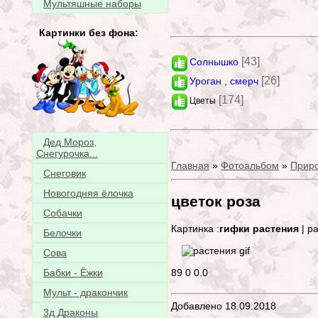
Мультяшные наборы
Картинки без фона:
[43]
Солнышко
[26]
Уроган , смерч
[174]
Цветы
Дед Мороз,
Снегурочка...
Главная
»
Фотоальбом
»
Прир
Снеговик
Новогодняя ёлочка
цветок роза
Собачки
Картинка :
гифки растения
| р
Белочки
Сова
89
0
0.0
Бабки - Ёжки
Мульт - дракончик
Добавлено 18.09.2018
3д Драконы