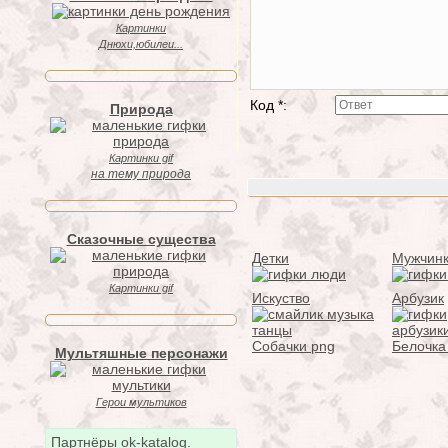
Картинки
Днюхи,юбилеи...
Код *:
Природа
Картинки gif
на тему природа
Сказочные существа
Детки
Мужчин
Картинки gif
Искуство
Арбузик
Собачки png
Белочка
Мультяшные персонажи
Герои мультиков
Партнёры ok-katalog.