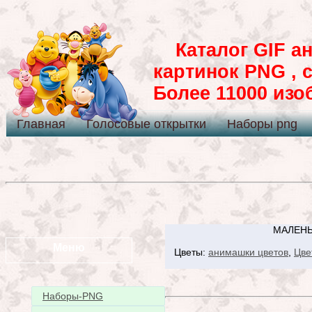
Каталог GIF ан
картинок PNG , 
Более 11000 из
Главная
Голосовые открытки
Наборы png
МАЛЕНЬ
Меню
Цветы:
анимашки цветов
,
Цве
Наборы-PNG