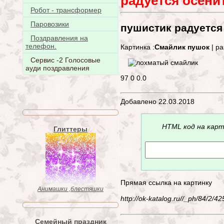
радуется осени
Робот - трансформер
Паровозики
пушистик радуется
Поздравления на
телефон.
Картинка :
Смайлик пушок
| ра
Сервис -2 Голосовые
ауди поздравления
97
0
0.0
Добавлено 22.03.2018
HTML код на карт
Глиттеры
Прямая ссылка на картинку
Анимашки ,блестяшки
http://ok-katalog.ru//_ph/84/2/
Семейный праздник