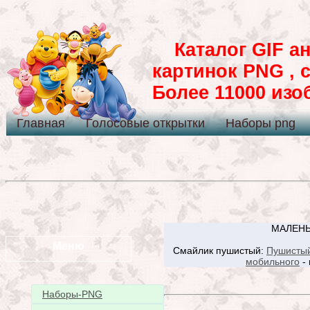
Каталог GIF ан
картинок PNG , 
Более 11000 из
Главная
Голосовые открытки
Наборы png
МАЛЕНЬ
Меню
Смайлик пушистый:
Пушисты
мобильного
- 
Наборы-PNG