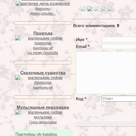
Картинки
Днюхи,юбилеи...
Всего комментариев:
0
Природа
Имя *:
Email *:
Картинки gif
на тему природа
Сказочные существа
Картинки gif
Код *:
Мультяшные персонажи
Герои мультиков
Партнёры ok-katalog.