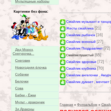
Мультяшные наборы
Картинки без фона:
Смайлик музыкант и танцо
[21]
Жесты смайлика
[16]
Смайлик рыбачок
[27]
Смайлик военный
[72]
Смайлик Поздравляет
Дед Мороз,
Снегурочка...
[65]
Смайлик пушистый
Снеговик
[72]
Смайлик здоровье
Новогодняя ёлочка
[70]
Смайлик клубника
Собачки
Смайлик ангелочки , Амур
Белочки
Смайлик думает , мечтает
Сова
Бабки - Ёжки
Мульт - дракончик
Главная
»
Фотоальбом
»
Смай
3д Драконы